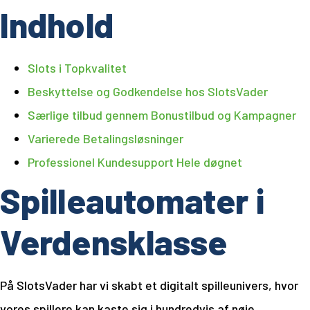
Indhold
Slots i Topkvalitet
Beskyttelse og Godkendelse hos SlotsVader
Særlige tilbud gennem Bonustilbud og Kampagner
Varierede Betalingsløsninger
Professionel Kundesupport Hele døgnet
Spilleautomater i
Verdensklasse
På SlotsVader har vi skabt et digitalt spilleunivers, hvor
vores spillere kan kaste sig i hundredvis af nøje