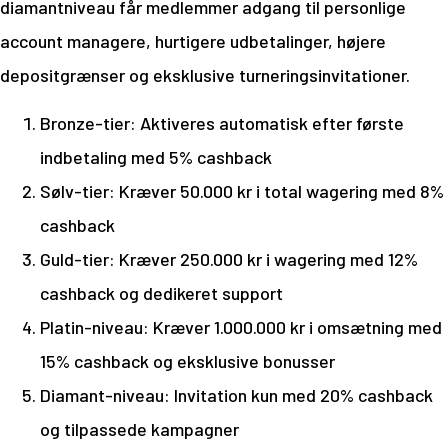
diamantniveau får medlemmer adgang til personlige
account managere, hurtigere udbetalinger, højere
depositgrænser og eksklusive turneringsinvitationer.
Bronze-tier: Aktiveres automatisk efter første
indbetaling med 5% cashback
Sølv-tier: Kræver 50.000 kr i total wagering med 8%
cashback
Guld-tier: Kræver 250.000 kr i wagering med 12%
cashback og dedikeret support
Platin-niveau: Kræver 1.000.000 kr i omsætning med
15% cashback og eksklusive bonusser
Diamant-niveau: Invitation kun med 20% cashback
og tilpassede kampagner