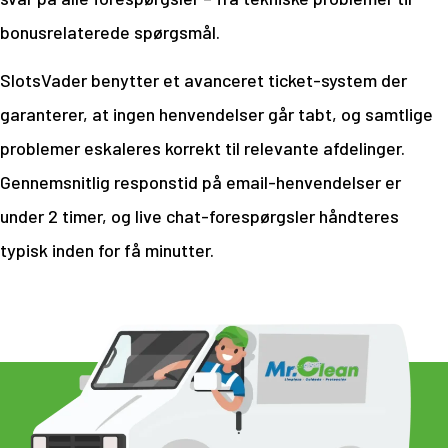
bonusrelaterede spørgsmål.
SlotsVader benytter et avanceret ticket-system der
garanterer, at ingen henvendelser går tabt, og samtlige
problemer eskaleres korrekt til relevante afdelinger.
Gennemsnitlig responstid på email-henvendelser er
under 2 timer, og live chat-forespørgsler håndteres
typisk inden for få minutter.