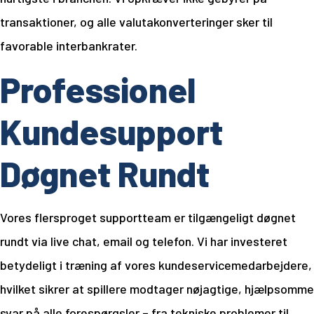
transaktioner, og alle valutakonverteringer sker til
favorable interbankrater.
Professionel
Kundesupport
Døgnet Rundt
Vores flersproget supportteam er tilgængeligt døgnet
rundt via live chat, email og telefon. Vi har investeret
betydeligt i træning af vores kundeservicemedarbejdere,
hvilket sikrer at spillere modtager nøjagtige, hjælpsomme
svar på alle forespørgsler – fra tekniske problemer til