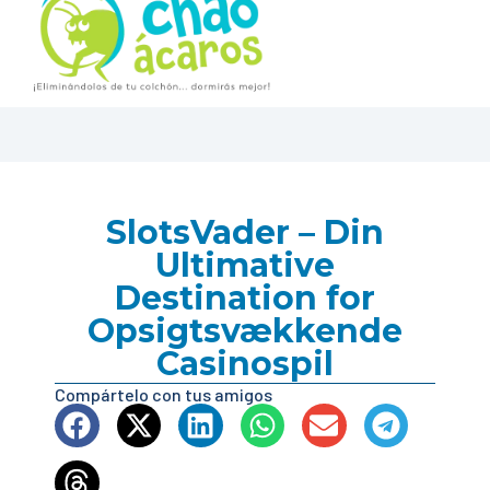
SlotsVader – Din
Ultimative
Destination for
Opsigtsvækkende
Casinospil
Compártelo con tus amigos