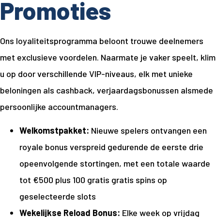
Promoties
Ons loyaliteitsprogramma beloont trouwe deelnemers
met exclusieve voordelen. Naarmate je vaker speelt, klim
u op door verschillende VIP-niveaus, elk met unieke
beloningen als cashback, verjaardagsbonussen alsmede
persoonlijke accountmanagers.
Welkomstpakket:
Nieuwe spelers ontvangen een
royale bonus verspreid gedurende de eerste drie
opeenvolgende stortingen, met een totale waarde
tot €500 plus 100 gratis gratis spins op
geselecteerde slots
Wekelijkse Reload Bonus:
Elke week op vrijdag