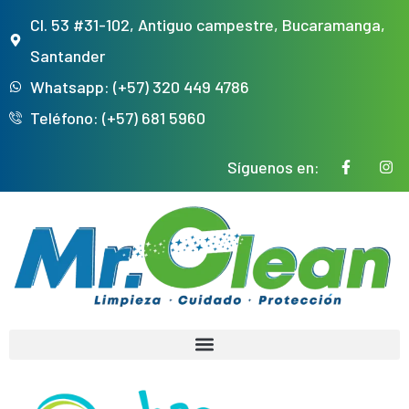
Cl. 53 #31-102, Antiguo campestre, Bucaramanga,
Santander
Whatsapp: (+57) 320 449 4786
Teléfono: (+57) 681 5960
Síguenos en: