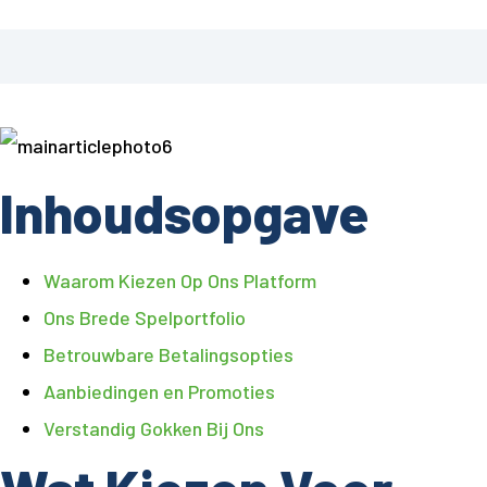
Inhoudsopgave
Waarom Kiezen Op Ons Platform
Ons Brede Spelportfolio
Betrouwbare Betalingsopties
Aanbiedingen en Promoties
Verstandig Gokken Bij Ons