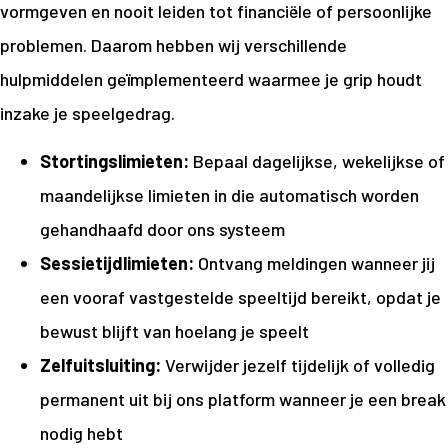
vormgeven en nooit leiden tot financiële of persoonlijke
problemen. Daarom hebben wij verschillende
hulpmiddelen geïmplementeerd waarmee je grip houdt
inzake je speelgedrag.
Stortingslimieten:
Bepaal dagelijkse, wekelijkse of
maandelijkse limieten in die automatisch worden
gehandhaafd door ons systeem
Sessietijdlimieten:
Ontvang meldingen wanneer jij
een vooraf vastgestelde speeltijd bereikt, opdat je
bewust blijft van hoelang je speelt
Zelfuitsluiting:
Verwijder jezelf tijdelijk of volledig
permanent uit bij ons platform wanneer je een break
nodig hebt