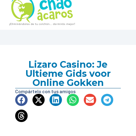
Lizaro Casino: Je
Ultieme Gids voor
Online Gokken
Compártelo con tus amigos