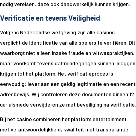
nodig vereisen, deze ook daadwerkelijk kunnen krijgen.
Verificatie en tevens Veiligheid
Volgens Nederlandse wetgeving zijn alle casinos
verplicht de identificatie van alle spelers te verifiëren. Dit
waarborgt niet alleen inzake fraude en witwaspraktijken,
maar voorkomt tevens dat minderjarigen kunnen inloggen
krijgen tot het platform. Het verificatieproces is
eenvoudig: lever aan een geldig legitimatie en een recent
adresbewijs. Wij controleren deze documenten binnen 12
uur alsmede verwijderen ze met beveiliging na verificatie.
Bij het casino combineren het platform entertainment
met verantwoordelijkheid, kwaliteit met transparantie,