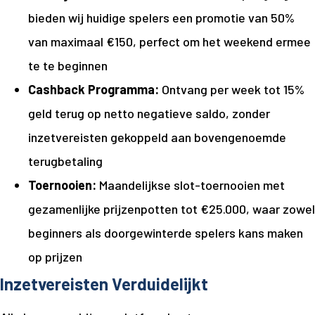
bieden wij huidige spelers een promotie van 50%
van maximaal €150, perfect om het weekend ermee
te te beginnen
Cashback Programma:
Ontvang per week tot 15%
geld terug op netto negatieve saldo, zonder
inzetvereisten gekoppeld aan bovengenoemde
terugbetaling
Toernooien:
Maandelijkse slot-toernooien met
gezamenlijke prijzenpotten tot €25.000, waar zowel
beginners als doorgewinterde spelers kans maken
op prijzen
Inzetvereisten Verduidelijkt