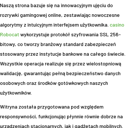
Naszą strona bazuje się na innowacyjnym ujęciu do
rozrywki gamingowej online, zestawiając nowoczesne
algorytmy z intuicyjnym interfejsem użytkownika.
casino
Robocat
wykorzystuje protokół szyfrowania SSL 256-
bitowy, co tworzy branżowy standard zabezpieczeń
stosowany przez instytucje bankowe na całego świecie.
Wszystkie operacja realizuje się przez wielostopniową
walidację, gwarantując pełną bezpieczeństwo danych
osobowych oraz środków gotówkowych naszych
użytkowników.
Witryna została przygotowana pod względem
responsywności, funkcjonując płynnie równie dobrze na
urządzeniach stacjonarnych, jak i gadżetach mobilnych.