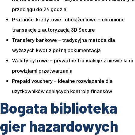
przeciągu do 24 godzin
Płatności kredytowe i obciążeniowe – chronione
transakcje z autoryzacją 3D Secure
Transfery bankowe – tradycyjna metoda dla
wyższych kwot z pełną dokumentacją
Waluty cyfrowe – prywatne transakcje z niewielkimi
prowizjami przetwarzania
Prepaid vouchery – idealne rozwiązanie dla
użytkowników ceniących kontrolę finansów
Bogata biblioteka
gier hazardowych