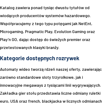
Katalog zawiera ponad tysiąc dwustu tytułów od
wiodących producentów systemów hazardowego.
Współpracujemy z tego typu potęgami jak NetEnt,
Microgaming, Pragmatic Play, Evolution Gaming oraz
Play’n GO, dając dostęp do świeżych premier oraz
przetestowanych klasyki branży.
Kategorie dostępnych rozrywek
Automaty wideo tworzą rdzeń naszej oferty, zawierając
zarówno standardowe sloty trzyrolkowe, jak i
innowacyjne megaways z tysiącami linii wygrywających.
Zakładka gier stołu przedstawia liczne odmiany ruletki
euro, USA oraz french, blackjacka w licznych odmianach