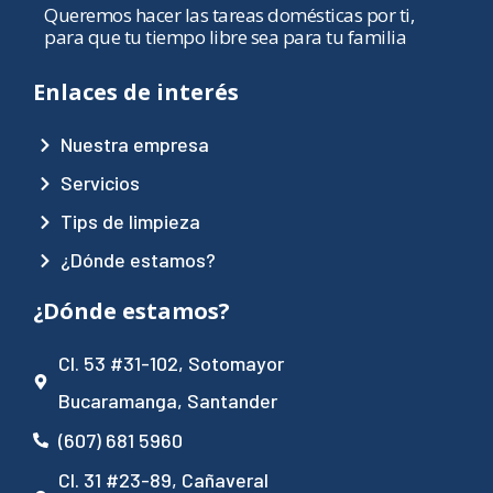
Queremos hacer las tareas domésticas por ti,
para que tu tiempo libre sea para tu familia
Enlaces de interés
Nuestra empresa
Servicios
Tips de limpieza
¿Dónde estamos?
¿Dónde estamos?
Cl. 53 #31-102, Sotomayor
Bucaramanga, Santander
(607) 681 5960
Cl. 31 #23-89, Cañaveral