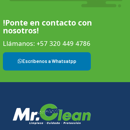
!Ponte en contacto con
nosotros!
Llámanos: +57 320 449 4786
Escríbenos a Whatsatpp