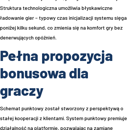
Struktura technologiczna umożliwia błyskawiczne
ładowanie gier – typowy czas inicjalizacji systemu sięga
poniżej kilku sekund, co zmienia się na komfort gry bez
denerwujących opóźnień.
Pełna propozycja
bonusowa dla
graczy
Schemat punktowy został stworzony z perspektywą o
stałej kooperacji z klientami. System punktowy premiuje
działalność na platformie, pozwalając na zamianę